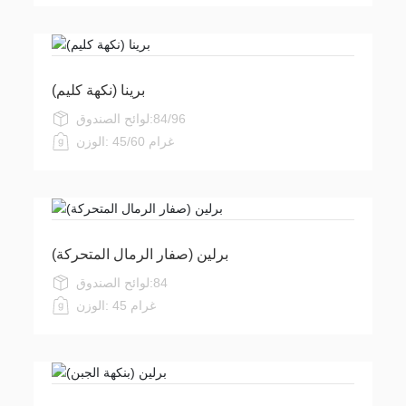
برينا (نكهة كليم)
84/96
لوائح الصندوق:
45/60 غرام
الوزن:
برلين (صفار الرمال المتحركة)
84
لوائح الصندوق:
45 غرام
الوزن: