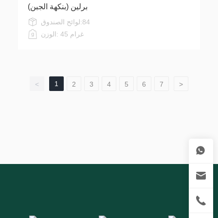
برلين (بنكهة الجبن)
84
لوائح الصندوق:
45 غرام
الوزن:
1
<
2
3
4
5
6
7
>