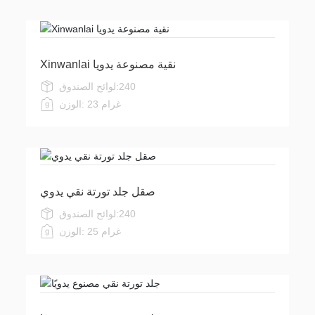
Xinwanlai نقية مصنوعة يدويا
240
لوائح الصندوق:
23 غرام
الوزن:
صقل جلد تورتة نقي يدوي
240
لوائح الصندوق:
25 غرام
الوزن: